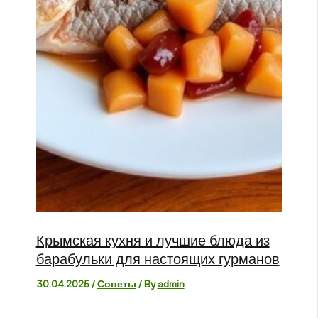
Крымская кухня и лучшие блюда из
барабульки для настоящих гурманов
30.04.2025
/
Советы
/ By
admin