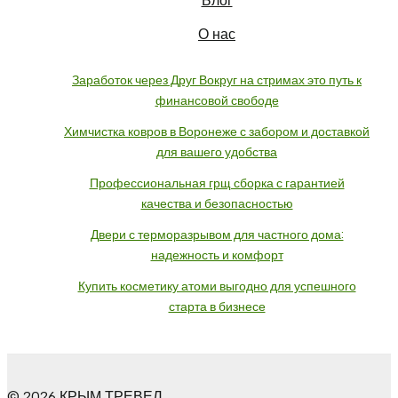
Блог
О нас
Заработок через Друг Вокруг на стримах это путь к
финансовой свободе
Химчистка ковров в Воронеже с забором и доставкой
для вашего удобства
Профессиональная грщ сборка с гарантией
качества и безопасностью
Двери с терморазрывом для частного дома:
надежность и комфорт
Купить косметику атоми выгодно для успешного
старта в бизнесе
© 2026 КРЫМ ТРЕВЕЛ