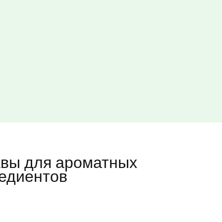
авы для ароматных
редиентов