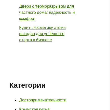
Двери с терморазрывом для
частного дома: надежность и
комфорт
Купить косметику атоми
выгодно для успешного
старта в бизнесе
Категории
Достопримечательности
Крымская кухня