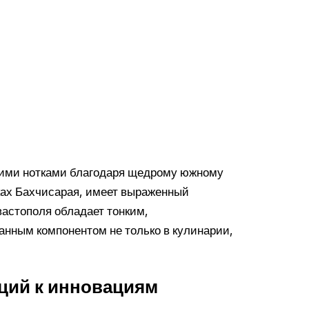
кими нотками благодаря щедрому южному
ах Бахчисарая, имеет выраженный
вастополя обладает тонким,
нным компонентом не только в кулинарии,
иций к инновациям