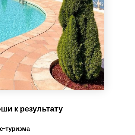
ши к результату
с-туризма