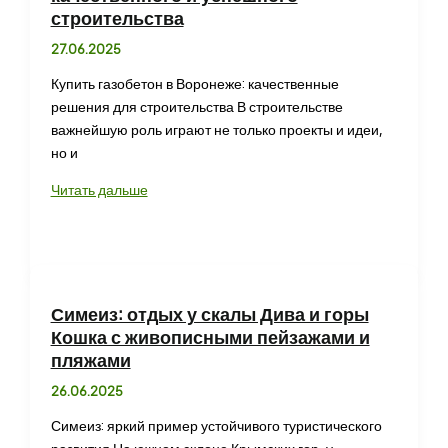
строительства
27.06.2025
Купить газобетон в Воронеже: качественные
решения для строительства В строительстве
важнейшую роль играют не только проекты и идеи,
но и
Купить
Читать дальше
газобетон
в
Воронеже
для
качественного
Симеиз: отдых у скалы Дива и горы
и
Кошка с живописными пейзажами и
успешного
пляжами
строительства
26.06.2025
Симеиз: яркий пример устойчивого туристического