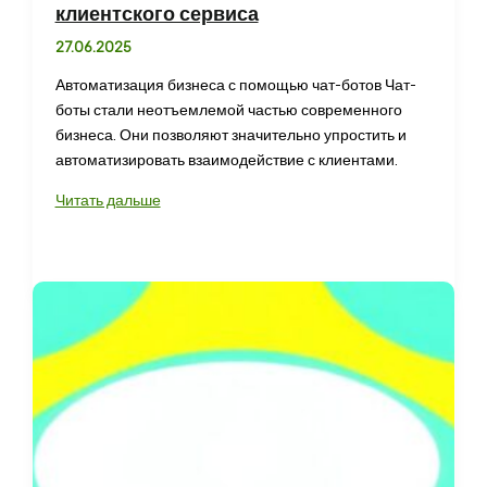
клиентского сервиса
27.06.2025
Автоматизация бизнеса с помощью чат-ботов Чат-
боты стали неотъемлемой частью современного
бизнеса. Они позволяют значительно упростить и
автоматизировать взаимодействие с клиентами.
Конструктор
Читать дальше
телеграм
ботов
для
автоматизации
и
улучшения
клиентского
сервиса