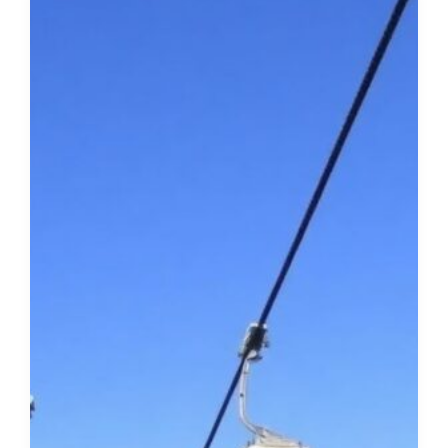
диагностирование
в
домашних
условиях