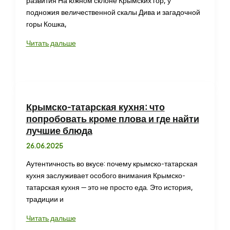
развития На южном склоне Крымских гор, у
подножия величественной скалы Дива и загадочной
горы Кошка,
Симеиз:
Читать дальше
отдых
у
скалы
Дива
и
Крымско-татарская кухня: что
горы
попробовать кроме плова и где найти
Кошка
лучшие блюда
с
26.06.2025
живописными
пейзажами
Аутентичность во вкусе: почему крымско-татарская
и
кухня заслуживает особого внимания Крымско-
пляжами
татарская кухня — это не просто еда. Это история,
традиции и
Крымско-
Читать дальше
татарская