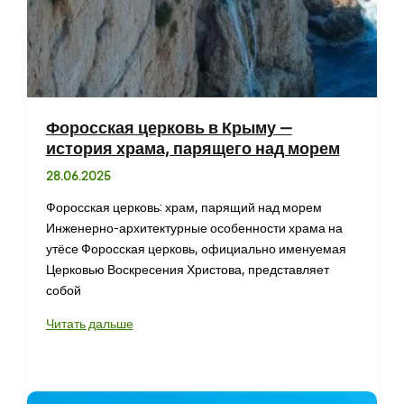
Форосская церковь в Крыму —
история храма, парящего над морем
28.06.2025
Форосская церковь: храм, парящий над морем
Инженерно-архитектурные особенности храма на
утёсе Форосская церковь, официально именуемая
Церковью Воскресения Христова, представляет
собой
Форосская
Читать дальше
церковь
в
Крыму