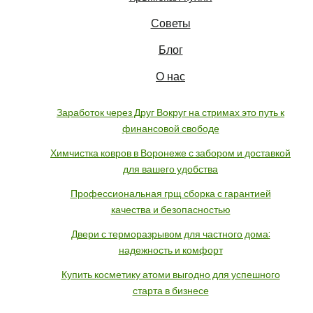
Советы
Блог
О нас
Заработок через Друг Вокруг на стримах это путь к
финансовой свободе
Химчистка ковров в Воронеже с забором и доставкой
для вашего удобства
Профессиональная грщ сборка с гарантией
качества и безопасностью
Двери с терморазрывом для частного дома:
надежность и комфорт
Купить косметику атоми выгодно для успешного
старта в бизнесе