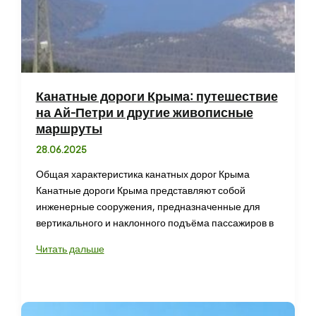
Канатные дороги Крыма: путешествие
на Ай-Петри и другие живописные
маршруты
28.06.2025
Общая характеристика канатных дорог Крыма
Канатные дороги Крыма представляют собой
инженерные сооружения, предназначенные для
вертикального и наклонного подъёма пассажиров в
Канатные
Читать дальше
дороги
Крыма:
путешествие
на