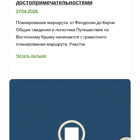
достопримечательностями
27.06.2025
Планирование маршрута: от Феодосии до Керчи
Общие сведения и логистика Путешествие по
Восточному Крыму начинается с грамотного
планирования маршрута. Участок
Путешествие
Читать дальше
по
Восточному
Крыму:
маршрут
от
Феодосии
до
Керчи
с
достопримечательностями