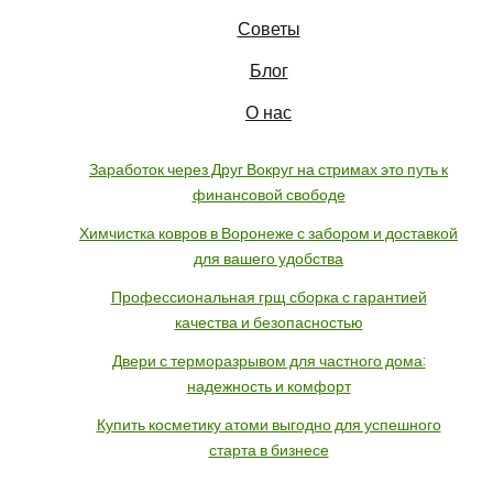
Советы
Блог
О нас
Заработок через Друг Вокруг на стримах это путь к
финансовой свободе
Химчистка ковров в Воронеже с забором и доставкой
для вашего удобства
Профессиональная грщ сборка с гарантией
качества и безопасностью
Двери с терморазрывом для частного дома:
надежность и комфорт
Купить косметику атоми выгодно для успешного
старта в бизнесе