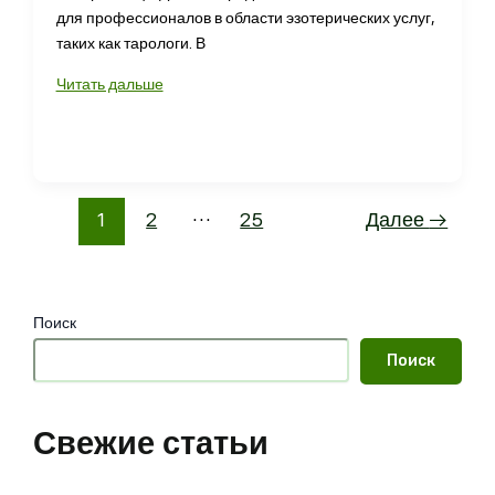
для профессионалов в области эзотерических услуг,
таких как тарологи. В
Как
Читать дальше
Настроить
Эффективный
Таргет
Для
Таролога
1
2
…
25
Далее
→
Поиск
Поиск
Свежие статьи