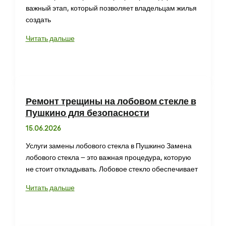
важный этап, который позволяет владельцам жилья
создать
Юрист
Читать дальше
по
перепланировке
Краснодар:
помощь
в
Ремонт трещины на лобовом стекле в
изменении
Пушкино для безопасности
квартиры
15.06.2026
Услуги замены лобового стекла в Пушкино Замена
лобового стекла – это важная процедура, которую
не стоит откладывать. Лобовое стекло обеспечивает
Ремонт
Читать дальше
трещины
на
лобовом