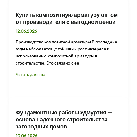
стекле
в
Купить композитную арматуру оптом
Пушкино
от производителя с выгодной ценой
для
12.06.2026
безопасности
Производство композитной арматуры В последние
годы наблюдается устойчивый рост интереса к
использованию композитной арматуры в
строительстве. Это связано с ее
Купить
Читать дальше
композитную
арматуру
оптом
от
производителя
Фундаментные работы Удмуртия —
с
основа надежного строительства
выгодной
загородных домов
ценой
10.06.2026