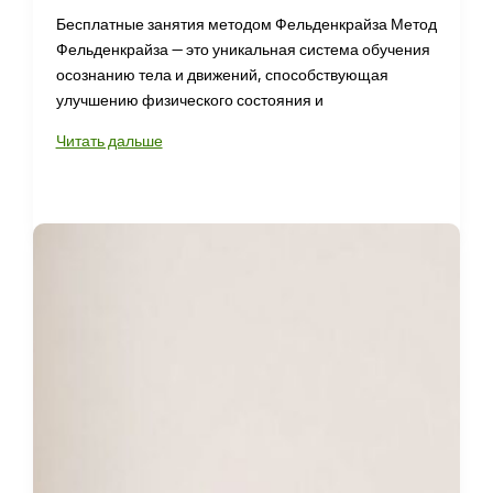
Бесплатные занятия методом Фельденкрайза Метод
Фельденкрайза — это уникальная система обучения
осознанию тела и движений, способствующая
улучшению физического состояния и
Бесплатные
Читать дальше
уроки
методом
Фельденкрайза
для
улучшения
здоровья