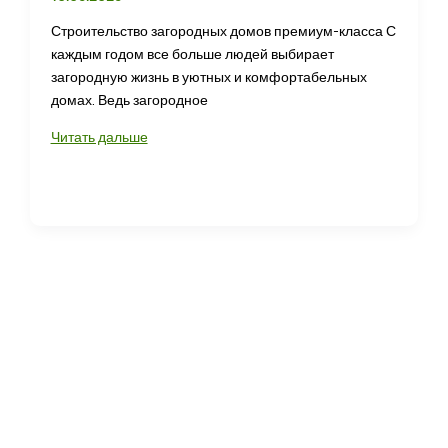
Строительство загородных домов премиум-класса С
каждым годом все больше людей выбирает
загородную жизнь в уютных и комфортабельных
домах. Ведь загородное
Фундаментные
Читать дальше
работы
Удмуртия
—
основа
надежного
строительства
загородных
домов