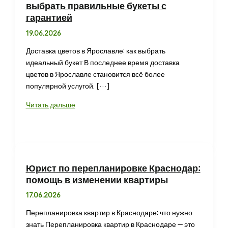
выбрать правильные букеты с
гарантией
19.06.2026
Доставка цветов в Ярославле: как выбрать
идеальный букет В последнее время доставка
цветов в Ярославле становится всё более
популярной услугой. […]
Доставка
Читать дальше
цветов
Ярославль
как
выбрать
правильные
Юрист по перепланировке Краснодар:
букеты
помощь в изменении квартиры
с
17.06.2026
гарантией
Перепланировка квартир в Краснодаре: что нужно
знать Перепланировка квартир в Краснодаре — это