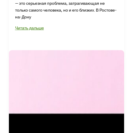
— это серьезная проблема, затрагивающая не
только самого человека, но и его близких. В Ростове-
на-Дону
Кодирование
Читать дальше
Довженко
в
Ростове-
на-
Дону
для
лечения
алкоголизма
обеспечивает
здоровье