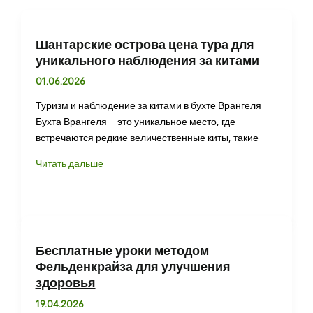
Шантарские острова цена тура для
уникального наблюдения за китами
01.06.2026
Туризм и наблюдение за китами в бухте Врангеля
Бухта Врангеля – это уникальное место, где
встречаются редкие величественные киты, такие
Шантарские
Читать дальше
острова
цена
тура
для
уникального
Бесплатные уроки методом
наблюдения
Фельденкрайза для улучшения
за
здоровья
китами
19.04.2026