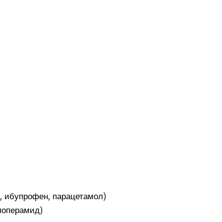
 ибупрофен, парацетамол)
 лоперамид)