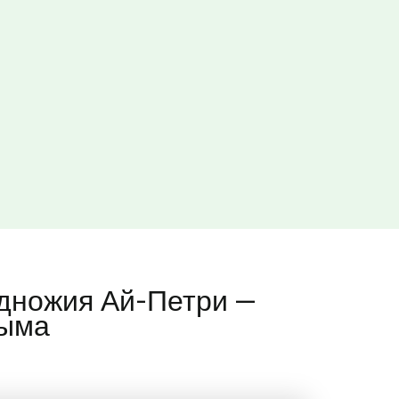
одножия Ай-Петри —
рыма