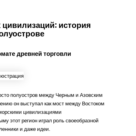
 цивилизаций: история
полуострове
рмате древней торговли
осто полуостров между Черным и Азовским
ению он выступал как мост между Востоком
 морскими цивилизациями
ыму этот регион играл роль своеобразной
ленники и даже идеи.