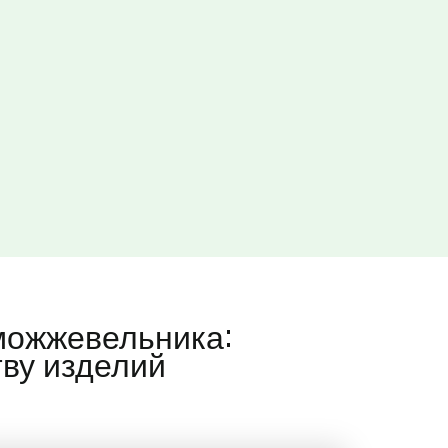
можжевельника:
тву изделий