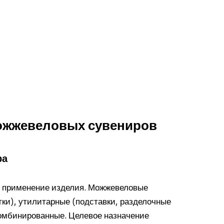
ожжевеловых сувениров
ра
е применение изделия. Можжевеловые
тки), утилитарные (подставки, разделочные
комбинированные. Целевое назначение