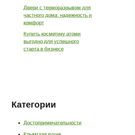
Двери с терморазрывом для
частного дома: надежность и
комфорт
Купить косметику атоми
выгодно для успешного
старта в бизнесе
Категории
Достопримечательности
Крымская кухня