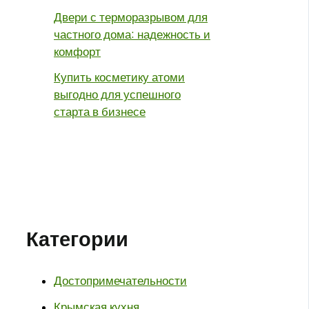
Двери с терморазрывом для
частного дома: надежность и
комфорт
Купить косметику атоми
выгодно для успешного
старта в бизнесе
Категории
Достопримечательности
Крымская кухня