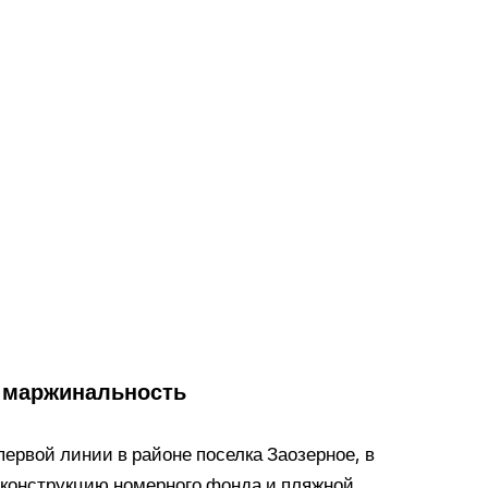
я маржинальность
рвой линии в районе поселка Заозерное, в
еконструкцию номерного фонда и пляжной