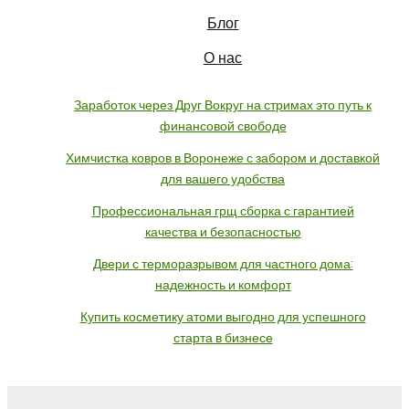
Блог
О нас
Заработок через Друг Вокруг на стримах это путь к
финансовой свободе
Химчистка ковров в Воронеже с забором и доставкой
для вашего удобства
Профессиональная грщ сборка с гарантией
качества и безопасностью
Двери с терморазрывом для частного дома:
надежность и комфорт
Купить косметику атоми выгодно для успешного
старта в бизнесе