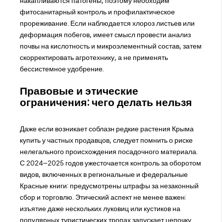
накапливаются патогены, поэтому необходим
фитосанитарный контроль и профилактическое
прореживание. Если наблюдается хлороз листьев или
деформация побегов, имеет смысл провести анализ
почвы на кислотность и микроэлементный состав, затем
скорректировать агротехнику, а не применять
бессистемное удобрение.
Правовые и этические
ограничения: чего делать нельзя
Даже если возникает соблазн редкие растения Крыма
купить у частных продавцов, следует помнить о риске
нелегального происхождения посадочного материала.
С 2024–2025 годов ужесточается контроль за оборотом
видов, включенных в региональные и федеральные
Красные книги: предусмотрены штрафы за незаконный
сбор и торговлю. Этический аспект не менее важен:
изъятие даже нескольких луковиц или кустиков на
популярных туристических тропах запускает цепочку