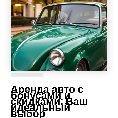
Аренда авто с
бонусами и
скидками: Ваш
идеальный
выбор