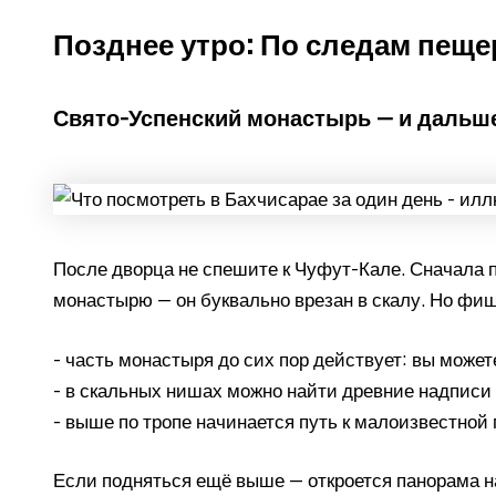
Позднее утро: По следам пещ
Свято-Успенский монастырь — и дальш
После дворца не спешите к Чуфут-Кале. Сначала 
монастырю — он буквально врезан в скалу. Но фишка
- часть монастыря до сих пор действует: вы може
- в скальных нишах можно найти древние надписи 
- выше по тропе начинается путь к малоизвестно
Если подняться ещё выше — откроется панорама н