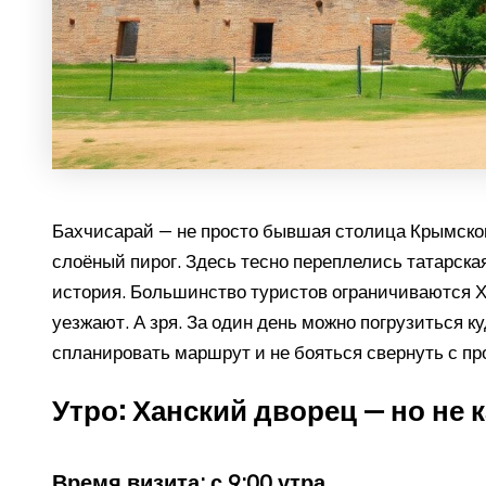
Бахчисарай — не просто бывшая столица Крымског
слоёный пирог. Здесь тесно переплелись татарская
история. Большинство туристов ограничиваются 
уезжают. А зря. За один день можно погрузиться к
спланировать маршрут и не бояться свернуть с пр
Утро: Ханский дворец — но не к
Время визита: с 9:00 утра