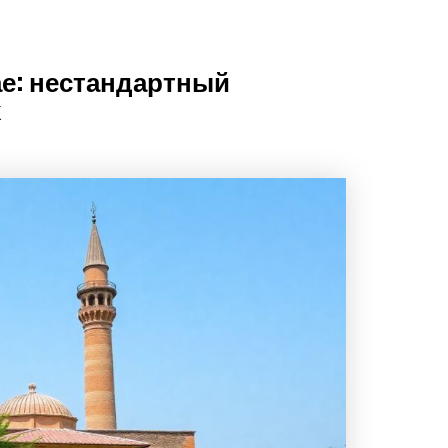
ае: нестандартный
х