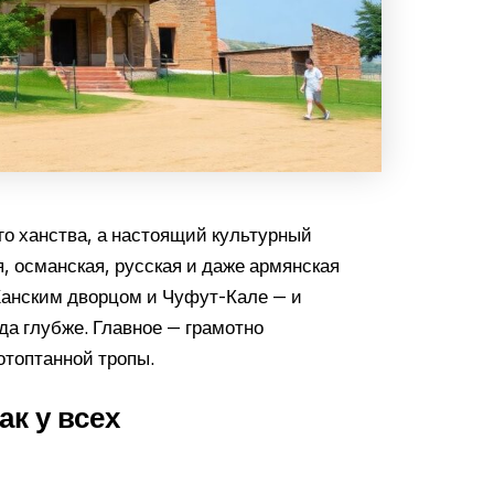
о ханства, а настоящий культурный
, османская, русская и даже армянская
Ханским дворцом и Чуфут-Кале — и
уда глубже. Главное — грамотно
отоптанной тропы.
ак у всех