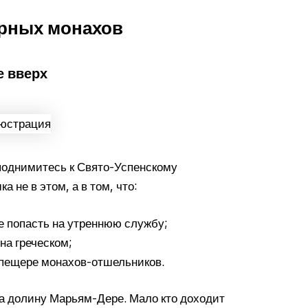
ерных монахов
е вверх
поднимитесь к Свято-Успенскому
 не в этом, а в том, что:
те попасть на утреннюю службу;
на греческом;
й пещере монахов-отшельников.
а долину Марьям-Дере. Мало кто доходит