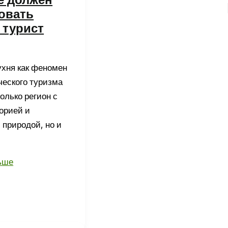
овать
 турист
ухня как феномен
ческого туризма
олько регион с
орией и
 природой, но и
ьше