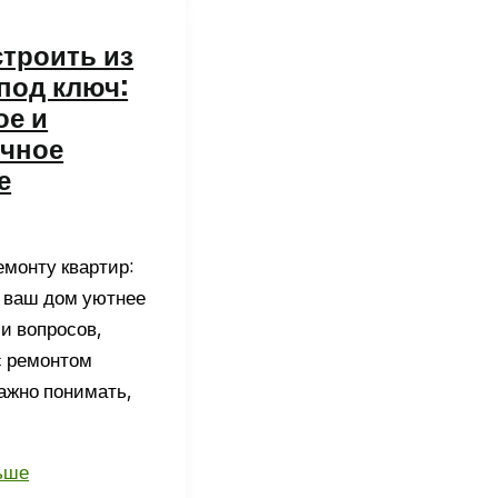
троить из
под ключ:
ь
ое и
ичное
е
емонту квартир:
ь ваш дом уютнее
и вопросов,
с ремонтом
ажно понимать,
ьше