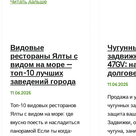
Что
построить
Читать дальше
привезти
из
из
дерева
Крыма:
под
лучшие
ключ:
идеи
надежное
Видовые
Чугунн
сувениров
и
рестораны Ялты с
задвижк
и
экологично
видом на море —
47GV: н
подарков
решение
топ-10 лучших
долгов
для
заведений города
11.06.2025
родных
11.06.2025
и
Продажа и 
друзей
Топ-10 видовых ресторанов
чугунных з
Ялты с видом на море: где
защита ваш
вкусно поесть и насладиться
Задвижки, 
панорамой Если ты когда-
чугуна, за