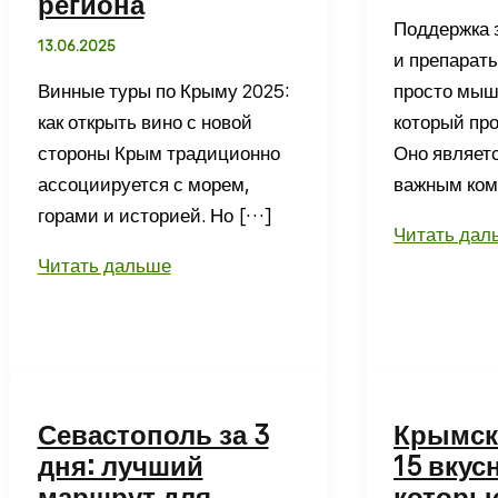
региона
Поддержка 
13.06.2025
и препараты
Винные туры по Крыму 2025:
просто мыш
как открыть вино с новой
который про
стороны Крым традиционно
Оно являет
ассоциируется с морем,
важным ком
горами и историей. Но […]
Препараты
Читать дал
Винные
для
Читать дальше
туры
сердца
по
и
Крыму
сосудов
2025
для
—
укрепления
Севастополь за 3
Крымск
путешествие
здоровья
дня: лучший
15 вкус
по
маршрут для
которы