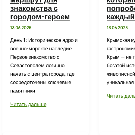
лучшим
знакомства с
попроб
заводам
городом-героем
каждый
и
13.06.2025
13.06.2025
винодельням
региона
День 1: Историческое ядро и
Крымская к
военно-морское наследие
гастрономи
Первое знакомство с
Крым — не т
Севастополем логично
богатой ист
начать с центра города, где
живописной
сосредоточены ключевые
уникальная
памятники
Крымская
Читать дал
Севастополь
кухня
Читать дальше
за
—
3
15
дня:
вкусных