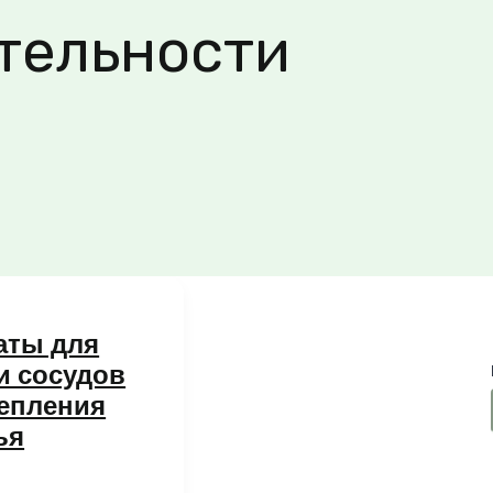
тельности
аты для
и сосудов
репления
ья