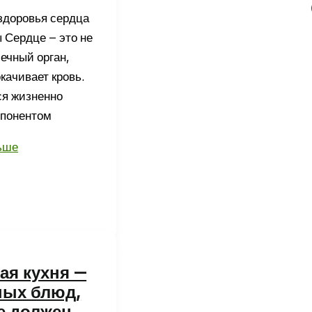
здоровья сердца
 Сердце – это не
ечный орган,
качивает кровь.
ся жизненно
понентом
ьше
ая кухня —
ных блюд,
е должен