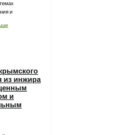
стемах
ния и
ьше
 крымского
сть
я из инжира
щенным
ом и
льным