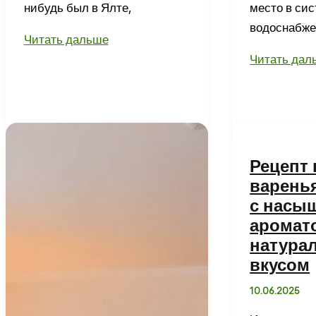
нибудь был в Ялте,
место в си
водоснабже
Видовые
Читать дальше
рестораны
Чугунные
Читать дал
Ялты
задвижки
с
Dendor
видом
47GV:
на
надежность
море
и
Рецепт
—
долговечно
варень
топ-10
с насы
лучших
аромат
заведений
натура
города
вкусом
10.06.2025