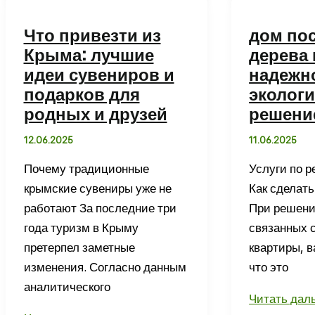
лучший
блюд,
маршрут
которые
Что привезти из
дом пос
для
должен
Крыма: лучшие
дерева 
знакомства
попробоват
идеи сувениров и
надежн
с
каждый
подарков для
эколог
городом-
турист
родных и друзей
решени
героем
12.06.2025
11.06.2025
Почему традиционные
Услуги по р
крымские сувениры уже не
Как сделат
работают За последние три
При решени
года туризм в Крыму
связанных 
претерпел заметные
квартиры, в
изменения. Согласно данным
что это
аналитического
дом
Читать дал