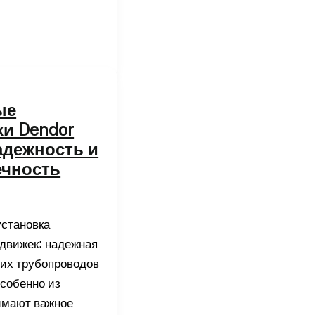
ые
и Dendor
е
адежность и
ечность
установка
адвижек: надежная
их трубопроводов
особенно из
нимают важное