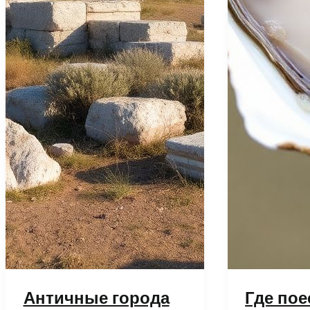
Античные города
Где пое