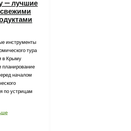
у — лучшие
 свежими
одуктами
ые инструменты
омического тура
м в Крыму
и планирование
еред началом
ческого
я по устрицам
ьше