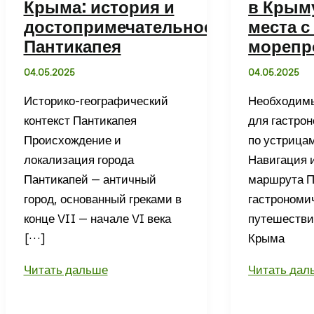
Крыма: история и
в Крым
достопримечательности
места с
Пантикапея
морепр
04.05.2025
04.05.2025
Историко-географический
Необходим
контекст Пантикапея
для гастрон
Происхождение и
по устрица
локализация города
Навигация 
Пантикапей — античный
маршрута П
город, основанный греками в
гастрономи
конце VII — начале VI века
путешестви
[…]
Крыма
Античные
Где
Читать дальше
Читать дал
города
поесть
Крыма:
устриц